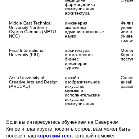
медицина

студенто
фармацевтика

коммуникация

архитектура
Middle East Technical 
инженерия

Филиал и
University Northern 
экономика

универси
Cyprus Campus (METU 
административные 
чем в бо
NCC)
науки
Универси
техничес
Final International 
архитектура

Молодой,
University (FIU)
стоматология

Кирении.
бизнес

поступл
инженерия

туризм
Arkin University of 
дизайн

Специали
Creative Arts and Design 
изобразительное 
дизайна 
(ARUCAD)
искусство

развиват
музыка и 
исполнительские 
искусства

коммуникация
Если вы интересуетесь обучением на Северном
Кипре и планируете посетить остров, вам может быть
полезен наш
короткий тест
, который поможет