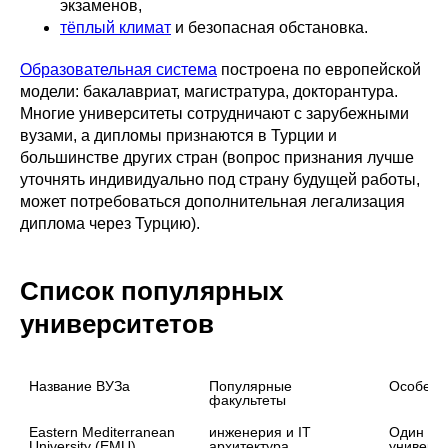
экзаменов,
тёплый климат
и безопасная обстановка.
Образовательная система
построена по европейской
модели: бакалавриат, магистратура, докторантура.
Многие университеты сотрудничают с зарубежными
вузами, а дипломы признаются в Турции и
большинстве других стран (вопрос признания лучше
уточнять индивидуально под страну будущей работы,
может потребоваться дополнительная легализация
диплома через Турцию).
Список популярных
университетов
Название ВУЗа
Популярные 
Особенн
факультеты
Eastern Mediterranean 
инженерия и IT

Один из 
University (EMU)
архитектура

универси