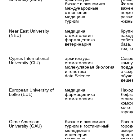
бизнес и экономика

Фамагуст
международные 
важен бо
отношения

подход к
медицина

развитой
туризм
жизнью.
Near East University 
медицина

Крупнейш
(NEU)
стоматология

находитс
фармацевтика

собствен
база. Эт
тех, кто
Cyprus International 
архитектура

Совреме
University (CIU)
стоматология

кампусом
молекулярная биология 
поддержи
и генетика

о сохран
обучения
дешевле 
European University of 
медицина

Находитс
Lefke (EUL)
фармацевтика

Лефке. Ч
стоматология

стоимост
комфортн
хочет уч
городов.
Girne American 
бизнес и экономика

Располож
University (GAU)
туризм и гостиничный 
городов 
менеджмент

американ
инженерия

ориентир