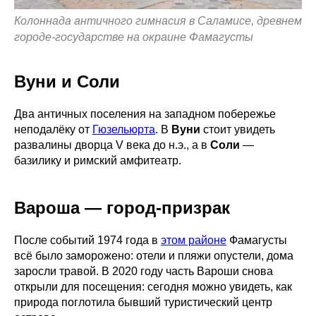
Колоннада античного гимнасия в Саламисе, древнем
городе-государстве на окраине Фамагусты
Вуни и Соли
Два античных поселения на западном побережье
неподалёку от
Гюзельюрта
. В
Вуни
стоит увидеть
развалины дворца V века до н.э., а в
Соли
—
базилику и римский амфитеатр.
Вароша — город-призрак
После событий 1974 года в
этом районе
Фамагусты
всё было заморожено: отели и пляжи опустели, дома
заросли травой. В 2020 году часть Вароши снова
открыли для посещения: сегодня можно увидеть, как
природа поглотила бывший туристический центр