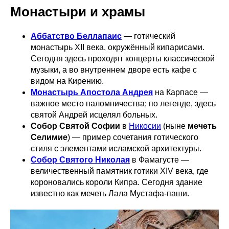
Монастыри и храмы
Аббатство Беллапаис
— готический
монастырь XII века, окружённый кипарисами.
Сегодня здесь проходят концерты классической
музыки, а во внутреннем дворе есть кафе с
видом на Кирению.
Монастырь Апостола Андрея
на Карпасе —
важное место паломничества; по легенде, здесь
святой Андрей исцелял больных.
Собор Святой Софии
в
Никосии
(ныне
мечеть
Селимие
) — пример сочетания готического
стиля с элементами исламской архитектуры.
Собор Святого Николая
в Фамагусте —
величественный памятник готики XIV века, где
короновались короли Кипра. Сегодня здание
известно как мечеть Лала Мустафа-паши.