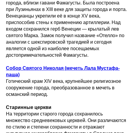
города, вблизи гавани Фамагусты. Была построена
при Лузиньянах в XIII веке для защиты города и порта.
Венецианцы укрепили её в конце XV века,
приспособив стены к применению артиллерии. Над
входом сохранился герб Венеции — крылатый лев
святого Марка. Замок получил название «Отелло» по
аналогии с шекспировской трагедией и сегодня
является одной из наиболее посещаемых
достопримечательностей Фамагусты.
Собор Святого Николая (мечеть Лала Мустафа-
паша)
Готический храм XIV века, крупнейшее религиозное
сооружение города, преобразованное в мечеть в
османский период.
Старинные церкви
На территории старого города сохранилось
множество средневековых церквей. Они различаются
по стилю и степени сохранности и отражают