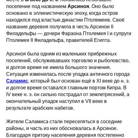
поселение под названием
Арсиноя
. Оно было
основано в эллинистическую эпоху, когда остров
находился под властью династии Птолемеев. Своё
название деревня получила в честь Арсинои II
Филадельфы — дочери Фараона Птолемея I и супруги
Птолемея II Филадельфа, правителей Египта.
Арсиноя была одним из маленьких прибрежных
поселений, обслуживавших торговлю и рыболовство,
и долгое время не имела большого значения.
Ситуация изменилась после упадка античного города
Саламис
, который был основан ещё в XI веке до н. э.
и долгое время оставался главным портом Кипра. В
IV веке н. э. он сильно пострадал от землетрясений, а
окончательный упадок наступил в VII веке в
результате арабских набегов.
Жители Саламиса стали переселяться в соседние
районы, и часть из них обосновалась в Арсиное.
Благодаря притоку населения деревня постепенно